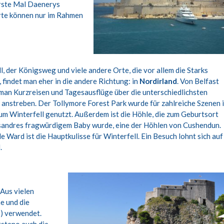
erste Mal Daenerys
Orte können nur im Rahmen
l, der Königsweg und viele andere Orte, die vor allem die Starks
 findet man eher in die andere Richtung: in
Nordirland
. Von Belfast
man Kurzreisen und Tagesausflüge über die unterschiedlichsten
anstreben. Der Tollymore Forest Park wurde für zahlreiche Szenen 
um Winterfell genutzt. Außerdem ist die Höhle, die zum Geburtsort
sandres fragwürdigem Baby wurde, eine der Höhlen von Cushendun.
e Ward ist die Hauptkulisse für Winterfell. Ein Besuch lohnt sich auf
.
 Aus vielen
e und die
p) verwendet.