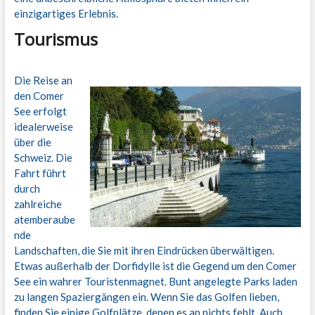
einzigartiges Erlebnis.
Tourismus
Die Reise an
den Comer
See erfolgt
idealerweise
über die
Schweiz. Die
Fahrt führt
durch
zahlreiche
atemberaube
nde
Landschaften, die Sie mit ihren Eindrücken überwältigen.
Etwas außerhalb der Dorfidylle ist die Gegend um den Comer
See ein wahrer Touristenmagnet. Bunt angelegte Parks laden
zu langen Spaziergängen ein. Wenn Sie das Golfen lieben,
finden Sie einige Golfplätze, denen es an nichts fehlt. Auch