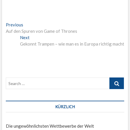
P
Previous
P
Auf den Spuren von Game of Thrones
r
o
Next
e
N
s
Gekonnt Trampen – wie man es in Europa richtig macht
v
e
i
x
t
o
t
n
u
p
s
o
a
p
s
v
o
t
i
s
:
t
g
:
KÜRZLICH
a
t
i
Die ungewöhnlichsten Wettbewerbe der Welt