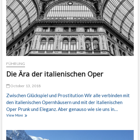
S
g
p
r
u
ö
r
ß
e
t
n
e
v
n
o
C
n
a
G
s
a
i
m
FÜHRUNG
n
e
o
Die Ära der italienischen Oper
o
s
f
E
T
October 13, 2018
u
h
r
Zwischen Glückspiel und Prostitution Wir alle verbinden mit
r
o
o
den italienischen Opernhäusern und mit der italienischen
p
n
Oper Prunk und Eleganz. Aber genauso wie sie uns in…
a
e
View More
D
s
s
i
–
e
a
Ä
m
r
C