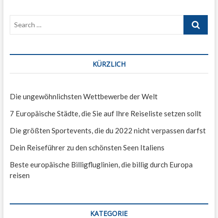
t
h
e
o
ö
r
s
u
n
t
n
h
s
e
e
b
p
a
i
e
a
t
i
v
g
KÜRZLICH
w
e
e
e
i
i
n
n
g
i
e
Die ungewöhnlichsten Wettbewerbe der Welt
g
m
a
k
b
7 Europäische Städte, die Sie auf Ihre Reiseliste setzen sollt
o
e
t
s
v
Die größten Sportevents, die du 2022 nicht verpassen darfst
t
o
i
e
r
Dein Reiseführer zu den schönsten Seen Italiens
t
s
o
–
t
Beste europäische Billigfluglinien, die billig durch Europa
n
A
e
reisen
l
h
b
e
a
n
n
d
KATEGORIE
i
e