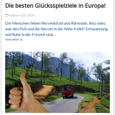
Die besten Glücksspielziele in Europa!
February 23, 2019
Die Menschen lieben Nervenkitzel und Adrenalin. Also alles,
was den Puls und die Nerven in die Höhe treibt! Entspannung
und Ruhe in der Freizeit sind…
View More
D
i
e
b
e
s
t
e
n
G
l
ü
c
k
s
s
p