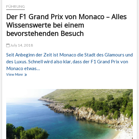
w
i
FÜHRUNG
i
e
Der F1 Grand Prix von Monaco – Alles
m
c
m
h
Wissenswerte bei einem
e
i
bevorstehenden Besuch
n
s
d
c
e
h
July 14, 2018
n
e
S
Seit Anbeginn der Zeit ist Monaco die Stadt des Glamours und
I
t
n
des Luxus. Schnell wird also klar, dass der F1 Grand Prix von
a
s
Monaco etwas…
d
e
View More
D
t
l
e
n
r
,
F
d
1
i
G
e
r
d
a
e
n
f
d
i
P
n
r
i