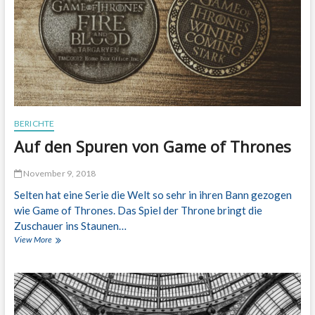
g
a
m
m
a
S
c
t
h
r
t
a
n
d
u
n
BERICHTE
d
Auf den Spuren von Game of Thrones
S
p
a
November 9, 2018
ß
Selten hat eine Serie die Welt so sehr in ihren Bann gezogen
i
n
wie Game of Thrones. Das Spiel der Throne bringt die
e
Zuschauer ins Staunen…
i
View More
A
n
u
e
f
m
d
d
e
e
n
r