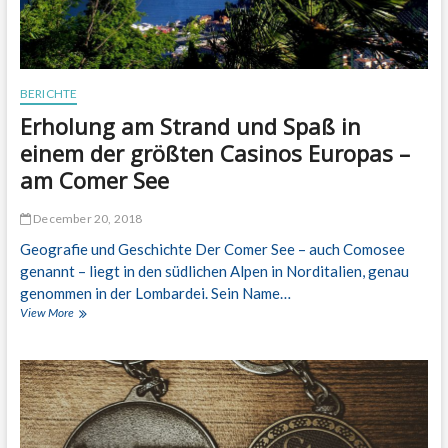
n
–
w
i
e
BERICHTE
m
Erholung am Strand und Spaß in
a
n
einem der größten Casinos Europas –
e
am Comer See
s
i
n
December 20, 2018
E
Geografie und Geschichte Der Comer See – auch Comosee
u
r
genannt – liegt in den südlichen Alpen in Norditalien, genau
o
genommen in der Lombardei. Sein Name…
p
View More
E
a
r
r
h
i
o
c
l
h
u
t
n
i
g