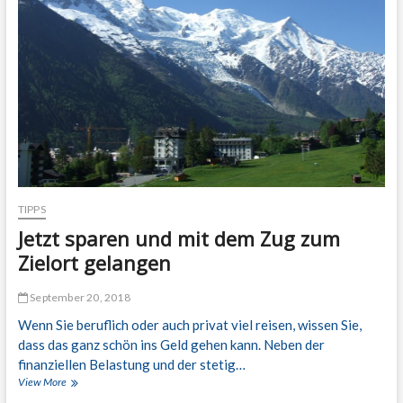
a
o
d
m
e
e
r
r
i
S
t
e
a
e
l
i
e
n
i
s
TIPPS
c
Jetzt sparen und mit dem Zug zum
h
e
Zielort gelangen
n
O
September 20, 2018
p
e
Wenn Sie beruflich oder auch privat viel reisen, wissen Sie,
r
dass das ganz schön ins Geld gehen kann. Neben der
finanziellen Belastung und der stetig…
View More
J
e