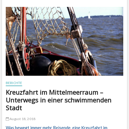
t
z
t
s
p
a
r
e
n
u
n
d
m
i
t
d
BERICHTE
e
Kreuzfahrt im Mittelmeerraum –
m
Z
Unterwegs in einer schwimmenden
u
Stadt
g
z
u
August 18, 2018
m
Was bewegt immer mehr Reisende, eine Kreuzfahrt im
Z