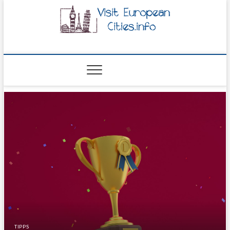
visiteuropeancities.i
TIPPS