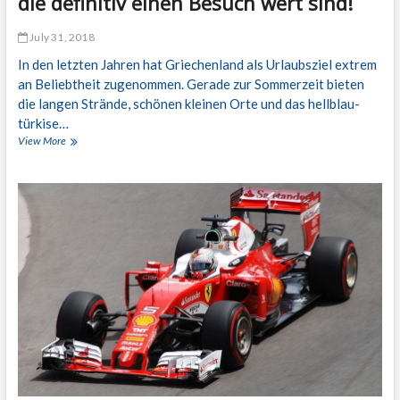
die definitiv einen Besuch wert sind!
r
r
July 31, 2018
a
u
In den letzten Jahren hat Griechenland als Urlaubsziel extrem
m
an Beliebtheit zugenommen. Gerade zur Sommerzeit bieten
–
die langen Strände, schönen kleinen Orte und das hellblau-
U
n
türkise…
t
View More
W
e
e
r
n
w
i
e
g
g
e
s
r
i
b
n
e
e
k
i
a
n
n
e
n
r
t
s
e
c
g
h
r