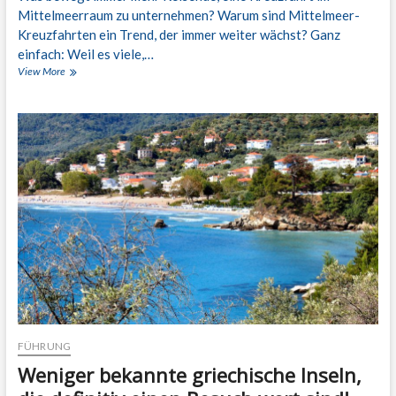
i
Mittelmeerraum zu unternehmen? Warum sind Mittelmeer-
e
Kreuzfahrten ein Trend, der immer weiter wächst? Ganz
l
einfach: Weil es viele,…
o
View More
K
r
r
t
e
g
u
e
z
l
f
a
a
n
h
g
r
e
t
n
i
m
M
i
t
t
e
l
FÜHRUNG
m
Weniger bekannte griechische Inseln,
e
e