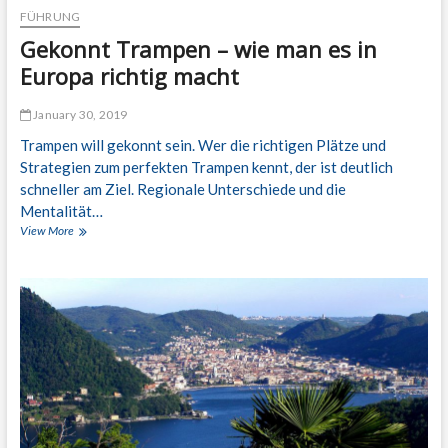
i
FÜHRUNG
e
Gekonnt Trampen – wie man es in
l
z
Europa richtig macht
i
e
January 30, 2019
l
e
Trampen will gekonnt sein. Wer die richtigen Plätze und
i
Strategien zum perfekten Trampen kennt, der ist deutlich
n
schneller am Ziel. Regionale Unterschiede und die
E
u
Mentalität…
r
View More
G
o
e
p
k
a
o
!
n
n
t
T
r
a
m
p
e